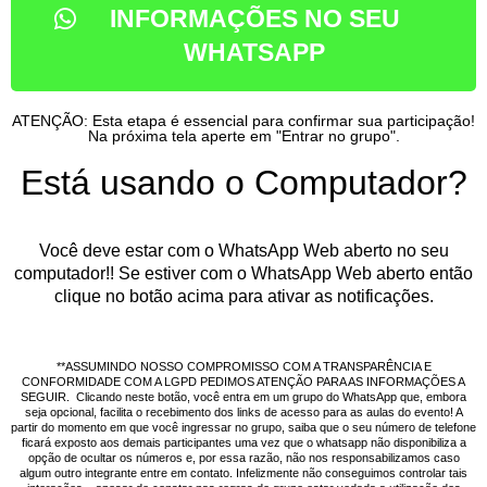
INFORMAÇÕES NO SEU
WHATSAPP
ATENÇÃO: Esta etapa é essencial para confirmar sua participação!
Na próxima tela aperte em "Entrar no grupo".
Está usando o Computador?
Você deve estar com o WhatsApp Web aberto no seu
computador!! Se estiver com o WhatsApp Web aberto então
clique no botão acima para ativar as notificações.
**ASSUMINDO NOSSO COMPROMISSO COM A TRANSPARÊNCIA E
CONFORMIDADE COM A LGPD PEDIMOS ATENÇÃO PARA AS INFORMAÇÕES A
SEGUIR. Clicando neste botão, você entra em um grupo do WhatsApp que, embora
seja opcional, facilita o recebimento dos links de acesso para as aulas do evento! A
partir do momento em que você ingressar no grupo, saiba que o seu número de telefone
ficará exposto aos demais participantes uma vez que o whatsapp não disponibiliza a
opção de ocultar os números e, por essa razão, não nos responsabilizamos caso
algum outro integrante entre em contato. Infelizmente não conseguimos controlar tais