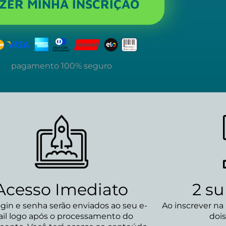
ZER MINHA INSCRIÇÃO
pagamento 100% seguro
Acesso Imediato
2 s
ogin e senha serão enviados ao seu e-
Ao inscrever na
il logo após o processamento do
dois