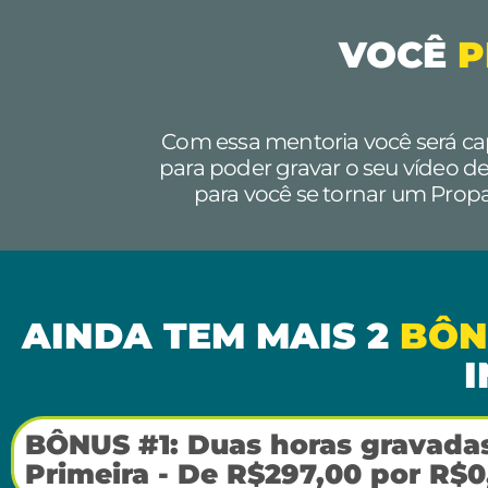
VOCÊ
P
Com essa mentoria você será ca
para poder gravar o seu vídeo d
para você se tornar um Pro
AINDA TEM MAIS 2
BÔN
BÔNUS #1: Duas horas gravadas
Primeira - De R$297,00 por R$0