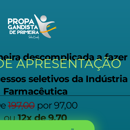
eira descomplicada a faze
DE APRESENTAÇÃO
essos seletivos da Indústria
Farmacêutica
e
197,00
por 97,00
ou
12x de 9,70