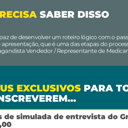
RECISA
SABER DISSO
paz de desenvolver um roteiro lógico com o pas
e apresentação, que é uma das etapas do process
pagandista Vendedor / Representante de Medica
US EXCLUSIVOS
PARA TO
INSCREVEREM…
 de simulada de entrevista do G
,00