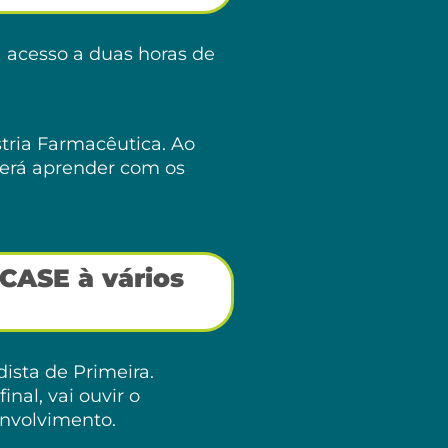
á acesso a duas horas de
stria Farmacêutica. Ao
derá aprender com os
CASE à vários
sta de Primeira.
nal, vai ouvir o
envolvimento.