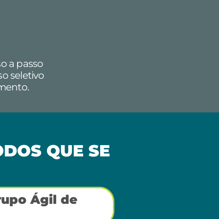
so a passo
o seletivo
mento.
DOS QUE SE
rupo Ágil de