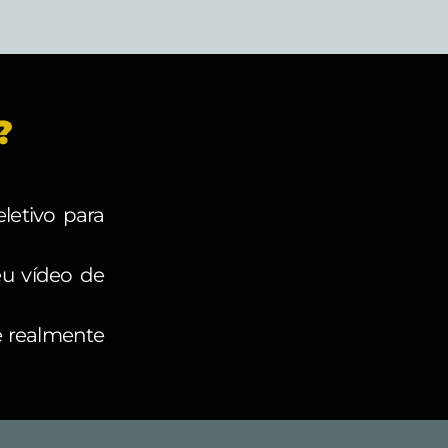
?
letivo para
eu vídeo de
e realmente