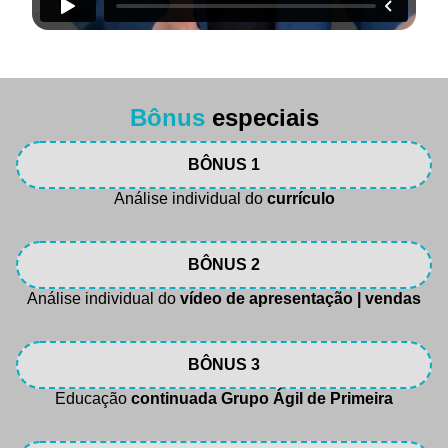
Bônus
especiais
BÔNUS 1
Análise individual do
currículo
BÔNUS 2
Análise individual do
vídeo de apresentação | vendas
BÔNUS 3
Educação
continuada Grupo Ágil de Primeira