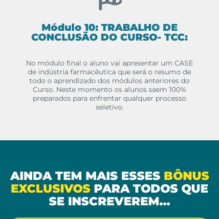
Módulo 10: TRABALHO DE
CONCLUSÃO DO CURSO- TCC:
No módulo final o aluno vai apresentar um CASE
de indústria farmacêutica que será o resumo de
todo o aprendizado dos módulos anteriores do
Curso. Neste momento os alunos saem 100%
preparados para enfrentar qualquer processo
seletivo.
AINDA TEM MAIS ESSES
BÔNUS
EXCLUSIVOS
PARA TODOS QUE
SE INSCREVEREM…