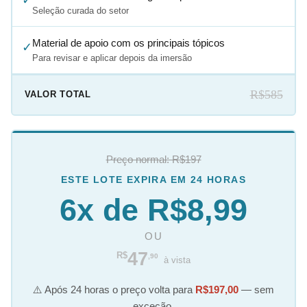
Seleção curada do setor
Material de apoio com os principais tópicos
✓
Para revisar e aplicar depois da imersão
R$585
VALOR TOTAL
Preço normal: R$197
ESTE LOTE EXPIRA EM 24 HORAS
6x de R$8,99
OU
47
R$
,90
à vista
⚠️ Após 24 horas o preço volta para
R$197,00
— sem
exceção.