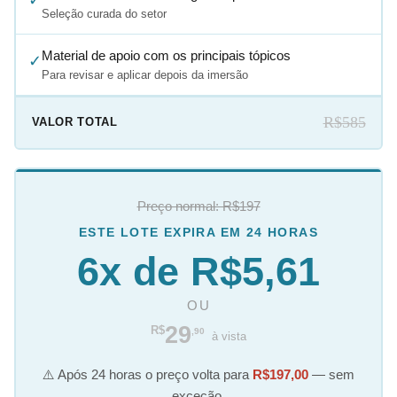
Seleção curada do setor
Material de apoio com os principais tópicos
✓
Para revisar e aplicar depois da imersão
R$585
VALOR TOTAL
Preço normal: R$197
ESTE LOTE EXPIRA EM 24 HORAS
6x de R$5,61
OU
29
R$
,90
à vista
⚠️ Após 24 horas o preço volta para
R$197,00
— sem
exceção.